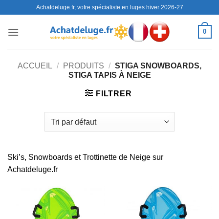
Passer
Achatdeluge.fr, votre spécialiste en luges hiver 2026-27
au
contenu
0
ACCUEIL
/
PRODUITS
/
STIGA SNOWBOARDS,
STIGA TAPIS À NEIGE
FILTRER
Ski’s, Snowboards et Trottinette de Neige sur
Achatdeluge.fr