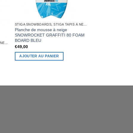
SNOWROCKET GRAF
BOARD GREEN
€
49,00
AJOUTER AU PAN
STIGA SNOWBOARDS, STIGA TAPIS À NEIGE
Planche de mousse à neige
SNOWROCKET GRAFFITI 80 FOAM
BOARD BLEU
STIGA SNOWBOARDS, STIGA TAPIS À NEIGE
€
49,00
AJOUTER AU PANIER