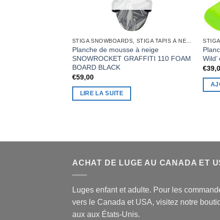
STIGA SNOWBOARDS, STIGA TAPIS À NEIGE
Planche de mousse à neige
Planc
SNOWROCKET GRAFFITI 110 FOAM
Wild’
BOARD BLACK
€
39,
€
59,00
AJ
LIRE LA SUITE
ACHAT DE LUGE AU CANADA ET 
Luges enfant et adulte. Pour les command
vers le Canada et USA, visitez notre bouti
aux aux États-Unis.