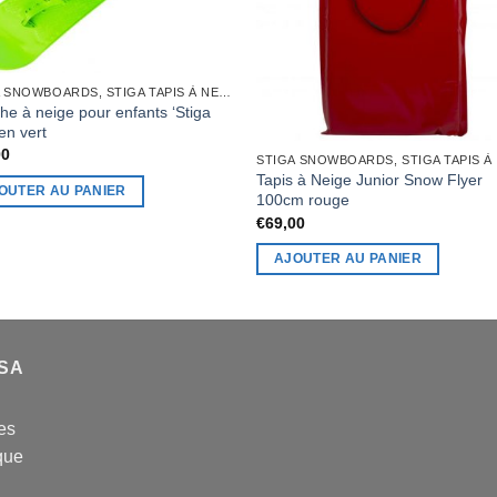
STIGA SNOWBOARDS, STIGA TAPIS À NEIGE
he à neige pour enfants ‘Stiga
 en vert
00
Tapis à Neige Junior Snow Flyer
OUTER AU PANIER
100cm rouge
€
69,00
AJOUTER AU PANIER
USA
es
que