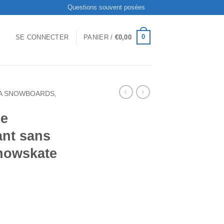
Questions souvent posées
0
SE CONNECTER
PANIER /
€
0,00
A SNOWBOARDS,
ge
nt sans
Snowskate
snowboard Enfant sans fixation Stiga Snowskate vert