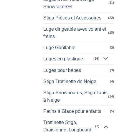
(11)
Snowracers®
Stiga Pièces et Accessoires
(22)
Luge dirigeable avec volant et
(10)
freins
Luge Gonflable
(3)
Luges en plastique
(16)
Luges pour bébes
(3)
Stiga Trottinette de Neige
(4)
Stiga Snowboards, Stiga Tapis
(14)
à Neige
Patins à Glace pour enfants
(5)
Trottinette Stiga,
(7)
Draisienne, Longboard