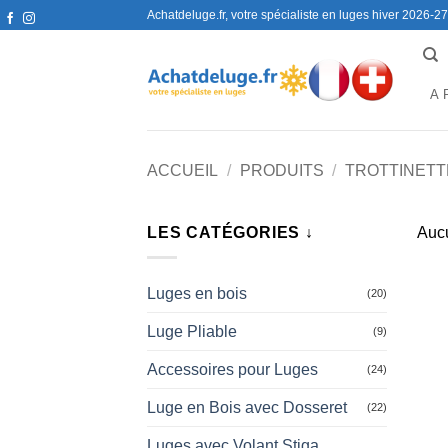
Passer
Achatdeluge.fr, votre spécialiste en luges hiver 2026-27
au
contenu
A 
ACCUEIL
/
PRODUITS
/
TROTTINETT
LES CATÉGORIES ↓
Aucu
Luges en bois
(20)
Luge Pliable
(9)
Accessoires pour Luges
(24)
Luge en Bois avec Dosseret
(22)
Luges avec Volant Stiga