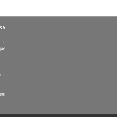
USA
es
que
 et
se: