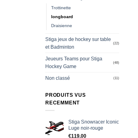
Trottinette
longboard
Draisienne
Stiga jeux de hockey sur table
(22)
et Badminton
Jeueurs Teams pour Stiga
(48)
Hockey Game
Non classé
(11)
PRODUITS VUS
RECEMMENT
Stiga Snowracer Iconic
Luge noir-rouge
€
119,00