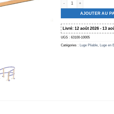
quantité de Set de luge en boi
AJOUTER AU P
Livré: 12 août 2026 - 13 ao
UGS :
63100-10005
Catégories :
Luge Pliable
,
Luge en 