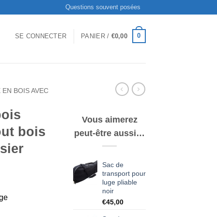
Questions souvent posées
0
SE CONNECTER
PANIER /
€
0,00
 EN BOIS AVEC
bois
Vous aimerez
out bois
peut-être aussi…
sier
Sac de
transport pour
luge pliable
noir
ege
€
45,00