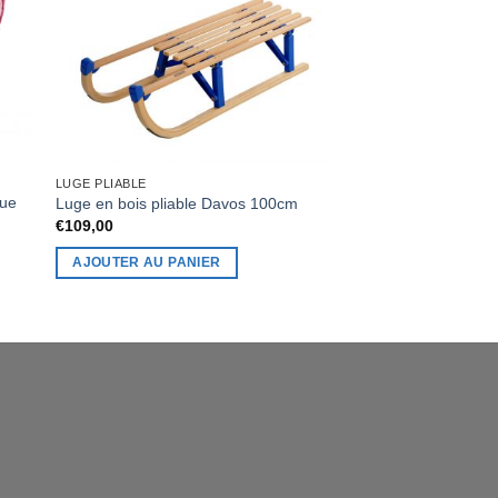
LUGE EN BOIS AVEC 
Luge en bois de frêne
Gloco 115cm avec D
€
169,00
AJOUTER AU PAN
LUGE PLIABLE
que
Luge en bois pliable Davos 100cm
€
109,00
AJOUTER AU PANIER