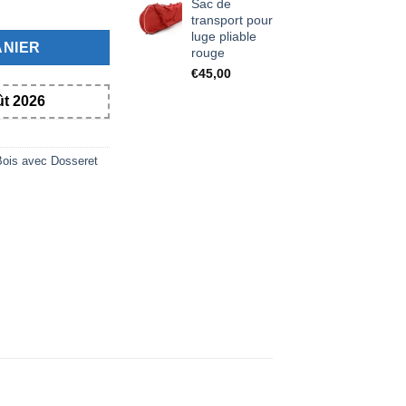
s pliable Davos tout bois 100cm avec dossier
Sac de
transport pour
luge pliable
ANIER
rouge
€
45,00
ût 2026
Bois avec Dosseret