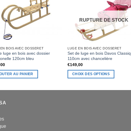
RUPTURE DE STOCK
 EN BOIS AVEC DOSSERET
LUGE EN BOIS AVEC DOSSERET
e luge en bois avec dossier
Set de luge en bois Davos Classi
tionelle 120cm bleu
110cm avec chancelière
,00
€
149,00
OUTER AU PANIER
CHOIX DES OPTIONS
Ce
produit
a
plusieurs
USA
variations.
Les
es
options
que
peuvent