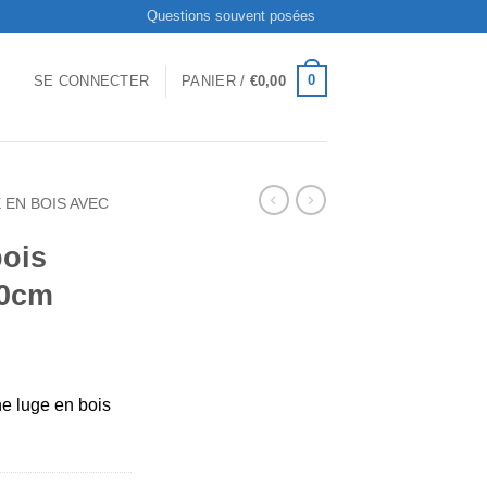
Questions souvent posées
0
SE CONNECTER
PANIER /
€
0,00
 EN BOIS AVEC
bois
10cm
e luge en bois