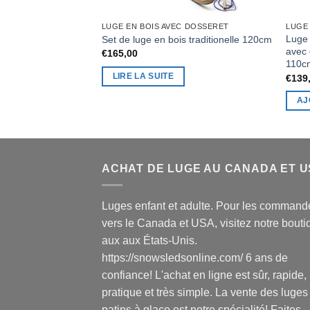
LUGE EN BOIS AVEC DOSSERET
LUGE
Luge 
Set de luge en bois traditionelle 120cm
avec 
€
165,00
110c
LIRE LA SUITE
€
139
AJ
ACHAT DE LUGE AU CANADA ET 
Luges enfant et adulte. Pour les command
vers le Canada et USA, visitez notre bouti
aux aux États-Unis.
https://snowsledsonline.com/ 6 ans de
confiance! L'achat en ligne est sûr, rapide,
pratique et très simple. La vente des luges
patins à glace est notre spécialité! Faites