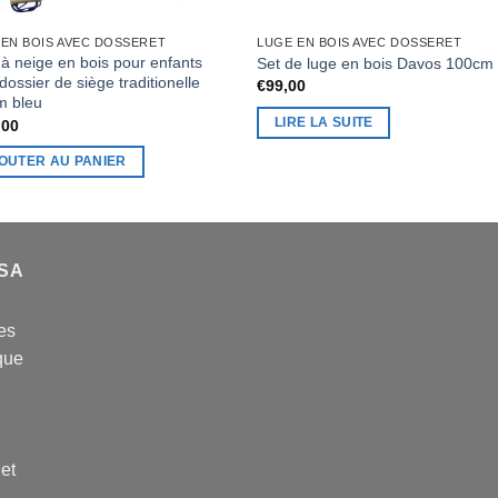
 EN BOIS AVEC DOSSERET
LUGE EN BOIS AVEC DOSSERET
à neige en bois pour enfants
Set de luge en bois Davos 100cm
dossier de siège traditionelle
€
99,00
m bleu
LIRE LA SUITE
,00
OUTER AU PANIER
USA
es
que
 et