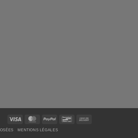
Visa
MasterCard
PayPal
Bancontact
Cash
On
POSÉES
MENTIONS LÉGALES
Delivery