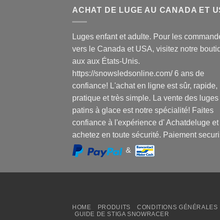
ACHAT DE LUGE AU CANADA ET 
Luges enfant et adulte. Pour les command
vers le Canada et USA, visitez notre bouti
aux aux États-Unis.
https://snowsledsonline.com/ 6 ans de
confiance! L'achat en ligne est sûr, rapide,
pratique et très simple. La vente des luges
patins à glace est notre spécialité! Faites
confiance à l'expérience d' Achatdeluge et
achetez en toute sécurité. Paiement securi
&
HOME
PRODUITS
CONDITIONS GÉNÉRALES 
GUIDE DE STIGA SNOWRACER