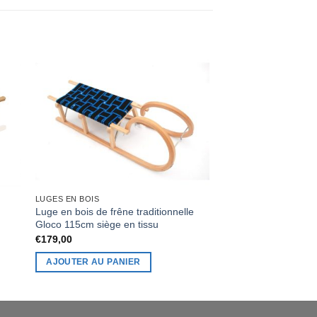
LUGES EN BOIS
LUGES EN BOIS
Luge en bois de frêne traditionnelle
Luge en bois traditi
Gloco 115cm siège en tissu
€
119,00
€
179,00
AJOUTER AU PAN
AJOUTER AU PANIER