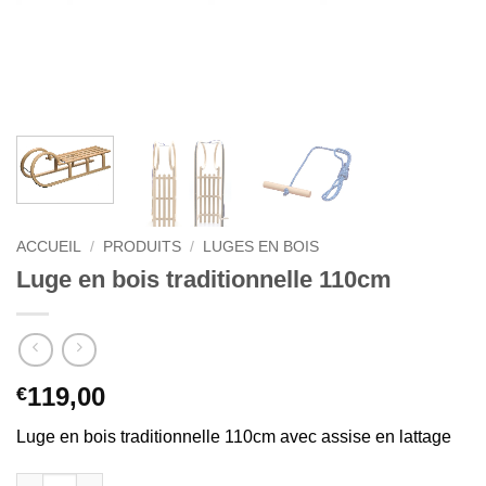
ACCUEIL
/
PRODUITS
/
LUGES EN BOIS
Luge en bois traditionnelle 110cm
119,00
€
Luge en bois traditionnelle 110cm avec assise en lattage
quantité de Luge en bois traditionnelle 110cm