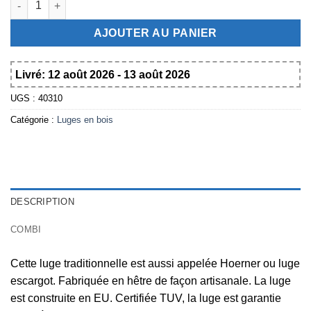
AJOUTER AU PANIER
Livré: 12 août 2026 - 13 août 2026
UGS :
40310
Catégorie :
Luges en bois
DESCRIPTION
COMBI
Cette luge traditionnelle est aussi appelée Hoerner ou luge
escargot. Fabriquée en hêtre de façon artisanale. La luge
est construite en EU. Certifiée TUV, la luge est garantie