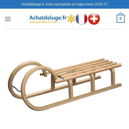
Passer
Achatdeluge.fr, votre spécialiste en luges hiver 2026-27
au
contenu
0