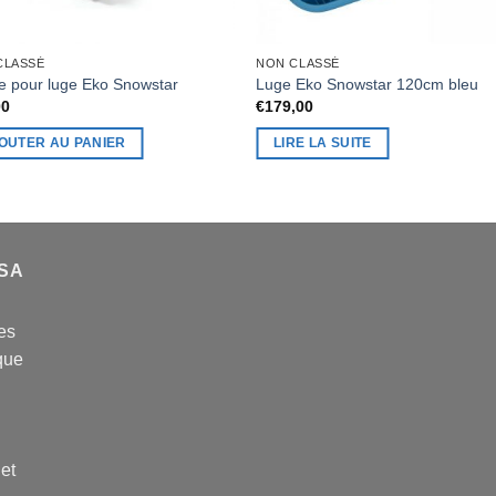
CLASSÉ
NON CLASSÉ
e pour luge Eko Snowstar
Luge Eko Snowstar 120cm bleu
00
€
179,00
OUTER AU PANIER
LIRE LA SUITE
USA
es
que
 et