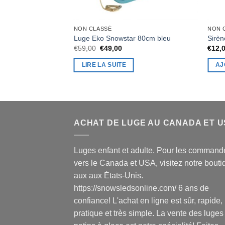
NON CLASSÉ
NON 
 100cm anthracite
Luge Eko Snowstar 80cm bleu
Sirèn
Le
Le
€
59,00
€
49,00
€
12,
prix
prix
initial
actuel
LIRE LA SUITE
AJ
était :
est :
€59,00.
€49,00.
ACHAT DE LUGE AU CANADA ET 
Luges enfant et adulte. Pour les command
vers le Canada et USA, visitez notre bouti
aux aux États-Unis.
https://snowsledsonline.com/ 6 ans de
confiance! L'achat en ligne est sûr, rapide,
pratique et très simple. La vente des luges