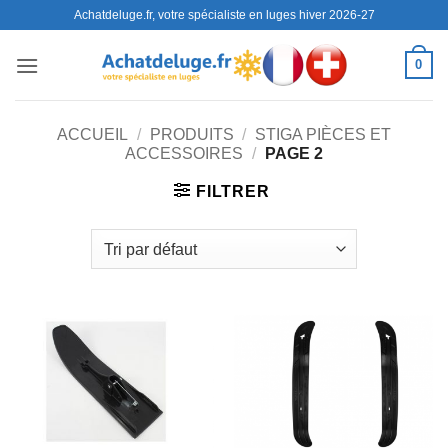
Passer
Achatdeluge.fr, votre spécialiste en luges hiver 2026-27
au
contenu
0
ACCUEIL
/
PRODUITS
/
STIGA PIÈCES ET
ACCESSOIRES
/
PAGE 2
FILTRER