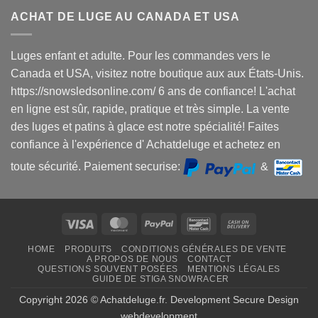
ACHAT DE LUGE AU CANADA ET USA
Luges enfant et adulte. Pour les commandes vers le
Canada et USA, visitez notre boutique aux aux États-Unis.
https://snowsledsonline.com/ 6 ans de confiance! L'achat
en ligne est sûr, rapide, pratique et très simple. La vente
des luges et patins à glace est notre spécialité! Faites
confiance à l'expérience d' Achatdeluge et achetez en
toute sécurité. Paiement securise:
&
Visa
MasterCard
PayPal
Bancontact
Cash
On
HOME
PRODUITS
CONDITIONS GÉNÉRALES DE VENTE
Delivery
A PROPOS DE NOUS
CONTACT
QUESTIONS SOUVENT POSÉES
MENTIONS LÉGALES
GUIDE DE STIGA SNOWRACER
Copyright 2026 ©
Achatdeluge.fr
. Development
Secure Design
webdevelopment