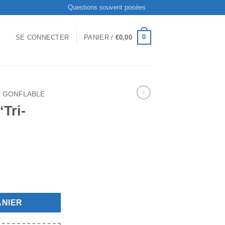
Questions souvent posées
0
SE CONNECTER
PANIER /
€
0,00
 GONFLABLE
Tri-
Kyrill'
ANIER