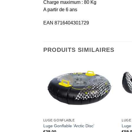
Charge maximum : 80 Kg
A partir de 6 ans
EAN 8716404301729
PRODUITS SIMILAIRES
LUGE GONFLABLE
LUGE
Luge Gonflable ‘Arctic Disc’
Luge 
€
29,00
€
59,