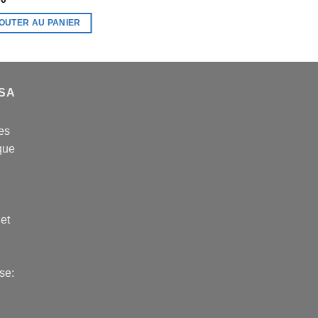
OUTER AU PANIER
USA
es
que
 et
se: