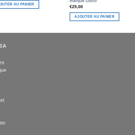
marque Gloco
OUTER AU PANIER
€
25,00
AJOUTER AU PANIER
USA
es
que
 et
se: