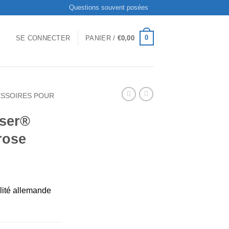
Questions souvent posées
0
SE CONNECTER
PANIER /
€
0,00
SSOIRES POUR
iser®
rose
lité allemande