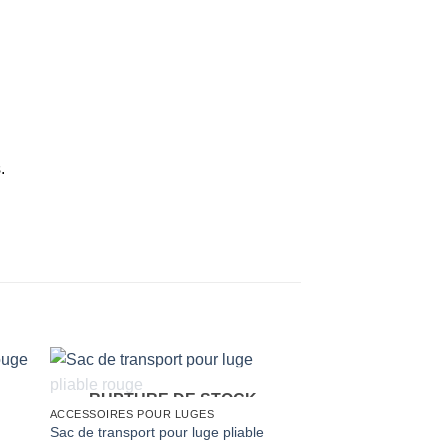
.
RUPTURE 
ACCESSOIRES POUR 
RUPTURE DE STOCK
Dosseret a poussoir 
ACCESSOIRES POUR LUGES
€
45,00
Sac de transport pour luge pliable